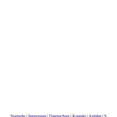
Startseite
|
Impressum
|
Datenschutz
|
Kontakt
|
Anfahrt
|
S