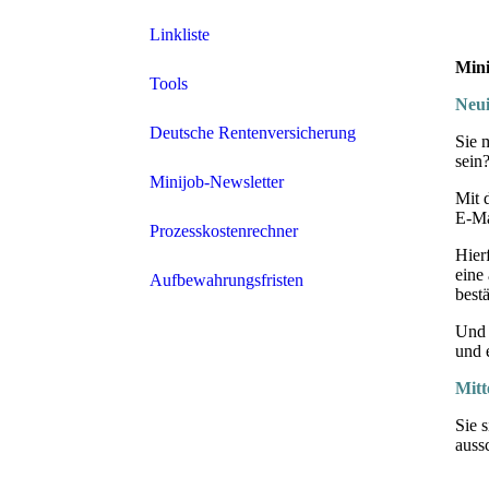
Linkliste
Mini
Tools
Neui
Deutsche Rentenversicherung
Sie 
sein
Minijob-Newsletter
Mit 
E-Ma
Prozesskostenrechner
Hier
eine
Aufbewahrungsfristen
best
Und 
und 
Mitt
Sie 
aussc