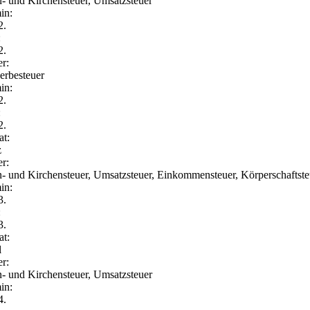
- und Kirchensteuer, Umsatzsteuer
in:
2.
:
2.
er:
rbesteuer
in:
2.
:
2.
t:
z
er:
- und Kirchensteuer, Umsatzsteuer, Einkommensteuer, Körperschaftste
in:
3.
:
3.
t:
l
er:
- und Kirchensteuer, Umsatzsteuer
in:
4.