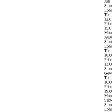
Juli
Steu
Lohn
Term
12.0
Frist
15.0
Mona
Augu
Steu
Lohn
Term
10.0
Frist
13.0
Steu
Gewe
Term
16.0
Frist
19.0
Mona
Sept
Steu
Lohn