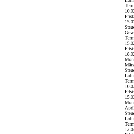
Lohn
Term
10.0
Frist
15.0
Steu
Gewe
Term
15.0
Frist
18.0
Mona
Mär
Steu
Lohn
Term
10.0
Frist
15.0
Mona
Apri
Steu
Lohn
Term
12.0