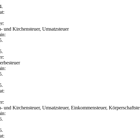
:
4.
t:
er:
- und Kirchensteuer, Umsatzsteuer
in:
5.
:
5.
er:
rbesteuer
in:
5.
:
5.
t:
er:
- und Kirchensteuer, Umsatzsteuer, Einkommensteuer, Körperschaftste
in:
6.
:
6.
t: