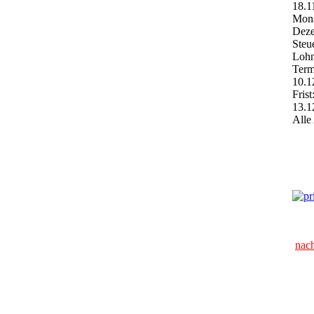
18.1
Mona
Dez
Steu
Lohn
Term
10.1
Frist
13.1
Alle
nac