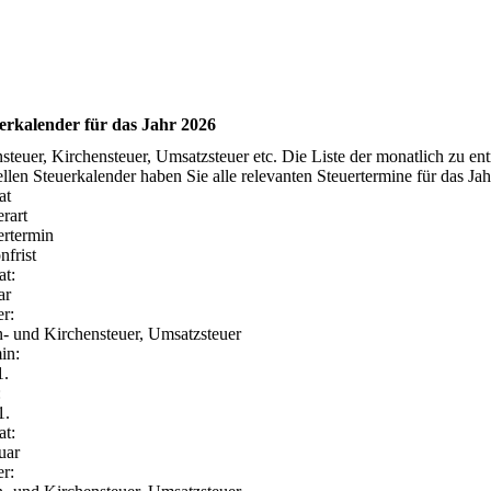
erkalender für das Jahr 2026
steuer, Kirchensteuer, Umsatzsteuer etc. Die Liste der monatlich zu ent
ellen Steuerkalender haben Sie alle relevanten Steuertermine für das Ja
at
erart
ertermin
nfrist
t:
ar
er:
- und Kirchensteuer, Umsatzsteuer
in:
1.
:
1.
t:
uar
er: