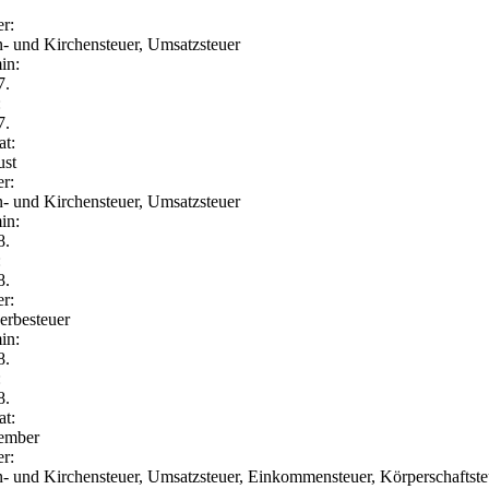
er:
- und Kirchensteuer, Umsatzsteuer
in:
7.
:
7.
t:
st
er:
- und Kirchensteuer, Umsatzsteuer
in:
8.
:
8.
er:
rbesteuer
in:
8.
:
8.
t:
ember
er:
- und Kirchensteuer, Umsatzsteuer, Einkommensteuer, Körperschaftste