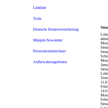
Linkliste
Tools
Steu
Deutsche Rentenversicherung
Lohn
aktu
Minijob-Newsletter
Mon
Steu
Prozesskostenrechner
Steu
Scho
Mona
Aufbewahrungsfristen
Janu
Steu
Lohn
Term
11.0
Frist
14.0
Mona
Febr
Steu