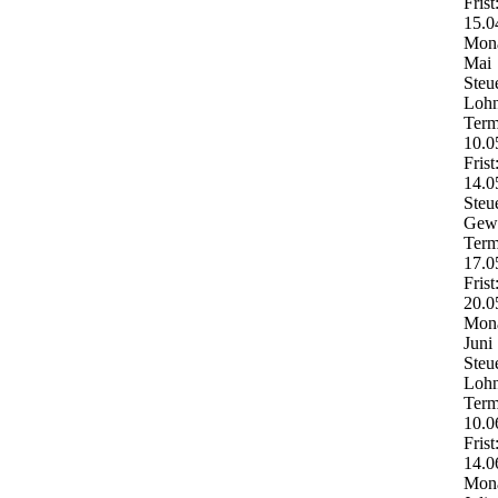
Frist
15.0
Mona
Mai
Steu
Lohn
Term
10.0
Frist
14.0
Steu
Gewe
Term
17.0
Frist
20.0
Mona
Juni
Steu
Lohn
Term
10.0
Frist
14.0
Mona