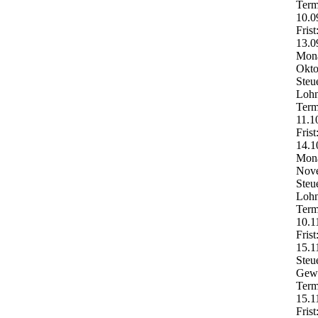
Term
10.0
Frist
13.0
Mona
Okto
Steu
Lohn
Term
11.1
Frist
14.1
Mona
Nov
Steu
Lohn
Term
10.1
Frist
15.1
Steu
Gewe
Term
15.1
Frist