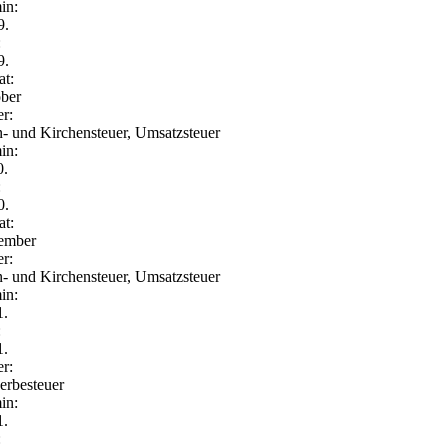
in:
9.
:
9.
t:
ber
er:
- und Kirchensteuer, Umsatzsteuer
in:
0.
:
0.
t:
ember
er:
- und Kirchensteuer, Umsatzsteuer
in:
1.
:
1.
er:
rbesteuer
in:
1.
: