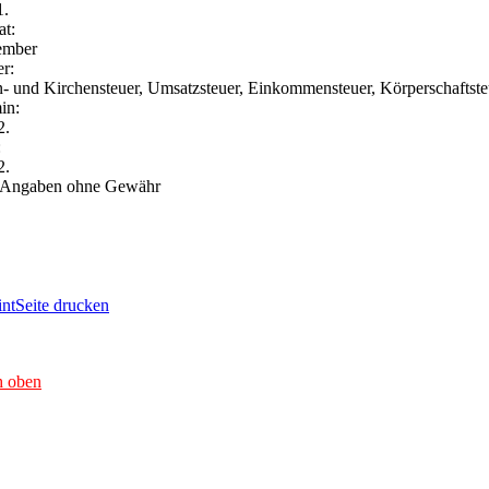
1.
t:
ember
er:
- und Kirchensteuer, Umsatzsteuer, Einkommensteuer, Körperschaftste
in:
2.
:
2.
 Angaben ohne Gewähr
Seite drucken
h oben